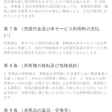
定⽇後ろ倒し等の対応をさせていただく場合があります。 3. 当社
は、本条第 1 項の売買契約の成⽴後であっても、本商品の製造・輸
送に関する障害その他のやむを得ない事由により、注⽂の取消しを
⾏うことができます。
第 7 条 （売買代⾦及び本サービス利⽤料の⽀払
い）
利⽤者は、本サービス契約の成⽴後、利⽤者の本サービスへのお申
し込みに付随して、当社が別途掲⽰する売買代⾦及び本サービス利
⽤料を当社が指定する⽀払い⽅法により⽀払うものとします。
第 8 条 （所有権の移転及び危険負担）
1. 本商品の所有権は、本商品を利⽤者に引き渡すために配送業者に
引渡した時点で、当社から利⽤者に移転します。 2. 当社または利
⽤者のいずれの責にも帰さない事由による本商品の滅失、毀損等に
よる損害は、前項の配送業者への引渡しの前に⽣じたものについて
は当社の、当該引渡し後に⽣じたものについては利⽤者の負担とし
ます。
第 9 条 （本商品の返品・交換等）