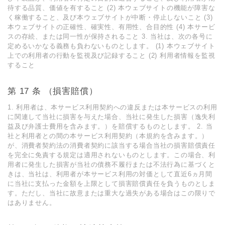
待する品質、価値を有すること (2) 本ウェブサイトの機能が障害な
く稼働すること、及び本ウェブサイトが中断・停⽌しないこと (3)
本ウェブサイトの正確性、確実性、有⽤性、合⽬的性 (4) 本サービ
スの存続、または同⼀性が保持されること 3. 当社は、次の各号に
定めるいかなる義務も負わないものとします。 (1) 本ウェブサイト
上での利⽤者の⾏動を監視及び記録すること (2) 利⽤者情報を監視
すること
第 17 条 （損害賠償）
1. 利⽤者は、本サービス利⽤契約への違反または本サービスの利⽤
に関連して当社に損害を与えた場合、当社に発⽣した損害（逸失利
益及び弁護⼠費⽤を含みます。）を賠償するものとします。 2. 当
社と利⽤者との間の本サービス利⽤契約（本規約を含みます。）
が、消費者契約法の消費者契約に該当する場合当社の損害賠償責任
を完全に免責する規定は適⽤されないものとします。この場合、利
⽤者に発⽣した損害が当社の債務不履⾏または不法⾏為に基づくと
きは、当社は、利⽤者が本サービス利⽤の対価として直近6ヵ⽉間
に当社に⽀払った⾦額を上限として損害賠償責任を負うものとしま
す。ただし、当社に故意または重⼤な過失がある場合はこの限りで
はありません。