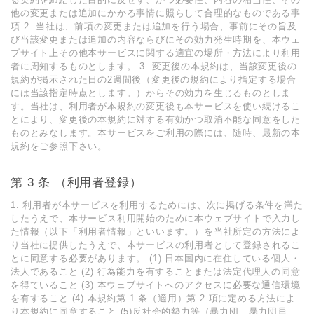
他の変更または追加にかかる事情に照らして合理的なものである事
項 2. 当社は、前項の変更または追加を⾏う場合、事前にその旨及
び当該変更または追加の内容ならびにその効⼒発⽣時期を、本ウェ
ブサイト上その他本サービスに関する適宜の場所・⽅法により利⽤
者に周知するものとします。 3. 変更後の本規約は、当該変更後の
規約が掲⽰された⽇の2週間後（変更後の規約により指定する場合
には当該指定時点とします。）からその効⼒を⽣じるものとしま
す。当社は、利⽤者が本規約の変更後も本サービスを使い続けるこ
とにより、変更後の本規約に対する有効かつ取消不能な同意をした
ものとみなします。本サービスをご利⽤の際には、随時、最新の本
規約をご参照下さい。
第 3 条 （利⽤者登録）
1. 利⽤者が本サービスを利⽤するためには、次に掲げる条件を満た
したうえで、本サービス利⽤開始のために本ウェブサイトで⼊⼒し
た情報（以下「利⽤者情報」といいます。）を当社所定の⽅法によ
り当社に提供したうえで、本サービスの利⽤者として登録されるこ
とに同意する必要があります。 (1) ⽇本国内に在住している個⼈・
法⼈であること (2) ⾏為能⼒を有することまたは法定代理⼈の同意
を得ていること (3) 本ウェブサイトへのアクセスに必要な通信環境
を有すること (4) 本規約第 1 条（適⽤）第 2 項に定める⽅法によ
り本規約に同意すること (5)反社会的勢⼒等（暴⼒団、暴⼒団員、