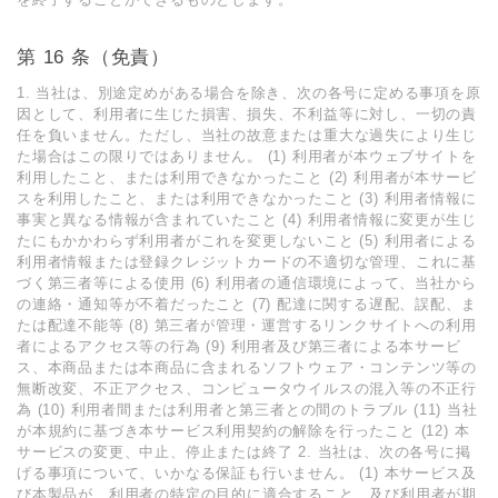
第 16 条（免責）
1. 当社は、別途定めがある場合を除き、次の各号に定める事項を原
因として、利⽤者に⽣じた損害、損失、不利益等に対し、⼀切の責
任を負いません。ただし、当社の故意または重⼤な過失により⽣じ
た場合はこの限りではありません。 (1) 利⽤者が本ウェブサイトを
利⽤したこと、または利⽤できなかったこと (2) 利⽤者が本サービ
スを利⽤したこと、または利⽤できなかったこと (3) 利⽤者情報に
事実と異なる情報が含まれていたこと (4) 利⽤者情報に変更が⽣じ
たにもかかわらず利⽤者がこれを変更しないこと (5) 利⽤者による
利⽤者情報または登録クレジットカードの不適切な管理、これに基
づく第三者等による使⽤ (6) 利⽤者の通信環境によって、当社から
の連絡・通知等が不着だったこと (7) 配達に関する遅配、誤配、ま
たは配達不能等 (8) 第三者が管理・運営するリンクサイトへの利⽤
者によるアクセス等の⾏為 (9) 利⽤者及び第三者による本サービ
ス、本商品または本商品に含まれるソフトウェア・コンテンツ等の
無断改変、不正アクセス、コンピュータウイルスの混⼊等の不正⾏
為 (10) 利⽤者間または利⽤者と第三者との間のトラブル (11) 当社
が本規約に基づき本サービス利⽤契約の解除を⾏ったこと (12) 本
サービスの変更、中⽌、停⽌または終了 2. 当社は、次の各号に掲
げる事項について、いかなる保証も⾏いません。 (1) 本サービス及
び本製品が、利⽤者の特定の⽬的に適合すること、及び利⽤者が期