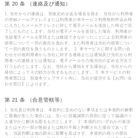
第 20 条 （連絡及び通知）
1. 当社からの連絡は、別途定めがある場合を除き、当社から利⽤者
の登録メールアドレスまたは利⽤者が本サービス利⽤契約申込み時
に⼊⼒したメールアドレスに対して電⼦メールを送信した時点で完
了したものとします。当社が電⼦メールを送信した場合、利⽤者が
当該電⼦メールを受信または確認できなかったことによる利⽤者の
損害について⼀切の責任を負わず、また利⽤者は当社の損害につい
て⼀切の責任を負うものとします。 2. 本サービスに関する問い合
わせその他利⽤者から当社に対する連絡または通知及び当社から利
⽤者への連絡または通知は、電⼦メールその他当社の定める⽅法で
⾏うものとします。なお、当社から通知をする場合は、当社からの
発信によってその効⼒が⽣ずるものとします。 3. 本サービスの利
⽤者窓⼝は、別途本ウェブサイト内に、当社が提⽰する【お問い合
わせ窓⼝】によります。
第 21 条 （合意管轄等）
1. 当社及び利⽤者は、本規約に定めのない事項または本規約の解釈
に疑義が⽣じた場合には、互いに信義誠実の原則に従って協議のう
え速やかに解決を図るものとします。 2. 本規約のいずれかの条項
またはその⼀部が無効または執⾏不能と判断された場合であって
も、当該判断は他の部分に影響を及ぼさず、本規約の残りの部分