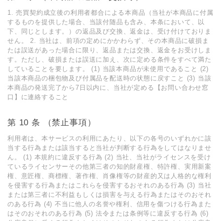
1. 売買契約成⽴後の利⽤者都合による本商品（当社が本商品に付属
するものを提供した場合、当該付随品も含み、本条において、以
下、同じとします。）の返品及び交換、返⾦は、受け付けておりま
せん。 2. 当社は、前項の定めにかかわらず、その本商品に破損ま
たは誤送があった場合に限り、返品または交換、返⾦をお受けしま
す。ただし、破損または誤送に加え、次に定める条件をすべて満た
していることを要します。 (1) 当該本商品が未使⽤であること (2)
当該本商品の梱包物及び付属品を配送時の状態に戻すこと (3) 当該
本商品の発送完了から7⽇以内に、当社が定める【お問い合わせ窓
⼝】に連絡すること
第 10 条 （禁⽌事項）
利⽤者は、本サービスの利⽤にあたり、以下の各号のいずれかに該
当する⾏為または該当すると当社が判断する⾏為をしてはなりませ
ん。 (1) 本規約に違反する⾏為 (2) 当社、当社がライセンスを受け
ているライセンサーその他第三者の知的財産権、特許権、実⽤新案
権、意匠権、商標権、著作権、肖像権等の財産的⼜は⼈格的な権利
を侵害する⾏為またはこれらを侵害するおそれのある⾏為 (3) 当社
または第三者に不利益もしくは損害を与える⾏為またはそのおそれ
のある⾏為 (4) 不当に他⼈の名誉や権利、信⽤を傷つける⾏為また
はそのおそれのある⾏為 (5) 法令または条例等に違反する⾏為 (6)