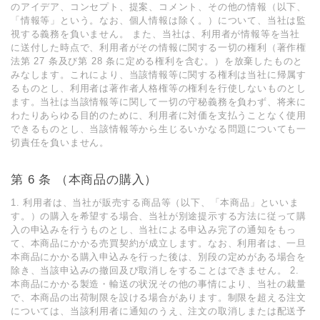
のアイデア、コンセプト、提案、コメント、その他の情報（以下、
「情報等」という。なお、個⼈情報は除く。）について、当社は監
視する義務を負いません。 また、当社は、利⽤者が情報等を当社
に送付した時点で、利⽤者がその情報に関する⼀切の権利（著作権
法第 27 条及び第 28 条に定める権利を含む。）を放棄したものと
みなします。これにより、当該情報等に関する権利は当社に帰属す
るものとし、利⽤者は著作者⼈格権等の権利を⾏使しないものとし
ます。当社は当該情報等に関して⼀切の守秘義務を負わず、将来に
わたりあらゆる⽬的のために、利⽤者に対価を⽀払うことなく使⽤
できるものとし、当該情報等から⽣じるいかなる問題についても⼀
切責任を負いません。
第 6 条 （本商品の購⼊）
1. 利⽤者は、当社が販売する商品等（以下、「本商品」といいま
す。）の購⼊を希望する場合、当社が別途提⽰する⽅法に従って購
⼊の申込みを⾏うものとし、当社による申込み完了の通知をもっ
て、本商品にかかる売買契約が成⽴します。なお、利⽤者は、⼀旦
本商品にかかる購⼊申込みを⾏った後は、別段の定めがある場合を
除き、当該申込みの撤回及び取消しをすることはできません。 2.
本商品にかかる製造・輸送の状況その他の事情により、当社の裁量
で、本商品の出荷制限を設ける場合があります。制限を超える注⽂
については、当該利⽤者に通知のうえ、注⽂の取消しまたは配送予