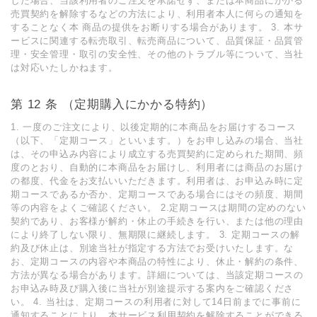
した場合、当該利⽤者のご注⽂を承諾せず、または本商品にかかる
売買契約を解除するなどの⽅法により、利⽤者本⼈に何らの通知を
することなく本 商品の提供をお断りする場合があります。 3. 本サ
ービスに関連する転売取引、転売商品について、品質保証・品質管
理・安全管理・取引の安全性、その他のトラブル等について、当社
は対応いたしかねます。
第 12 条 （定期購⼊にかかる特約）
1. ⼀度のご注⽂により、以後定期的に本商品をお届けするコース
（以下、「定期コース」といいます。）をお申し込みの場合、当社
は、その申込み内容により成⽴する売買契約に定められた期間、頻
度のとおり、⾃動的に本商品をお届けし、利⽤者には商品のお届け
の都度、代⾦をお⽀払いいただきます。利⽤者は、お申込み時に定
期コースであるか否か、定期コースである場合にはその頻度、期間
等の内容をよくご確認ください。 2.定期コースは期間の定めのない
契約であり、お客様が解約・休⽌の⼿続きを⾏い、または他の理由
により終了しない限り、無期限に継続します。 3. 定期コースの解
約及び休⽌は、別途当社が指定する⽅法でお受けいたします。な
お、定期コースの内容や本商品の特性により、休⽌・解約の条件、
⽅法が異なる場合があります。詳細については、当該定期コースの
お申込み時及び購⼊後に当社が別途提⽰する案内をご確認くださ
い。 4. 当社は、定期コースの利⽤者に対して14⽇前までに事前に
通知することにより、本サービス利⽤契約を解除することができる