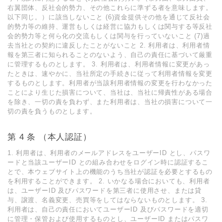
右翼団体、反社会的勢⼒、その他これらに準ずる者を意味します。
以下同じ。）に該当しないこと (6)資⾦提供その他を通じて反社会
的勢⼒等の維持、運営もしくは経営に協⼒もしくは関与する等反社
会的勢⼒等と何ら化の交流もしくは関与を⾏っていないこと (7)過
去当社との契約に違反したことがないこと 2. 利⽤者は、利⽤者情
報を第三者に知られることのないよう、⾃⼰の責任に基づいて厳重
に管理するものとします。 3. 利⽤者は、利⽤者情報に変更があっ
たときは、速やかに、当社所定の⼿続きに従って利⽤者情報を変更
するものとします。利⽤者が当該利⽤者情報の変更を⾏わなかった
ことにより⽣じた損害について、当社は、当社に帰責性がある場合
を除き、⼀切の責を負わず、また利⽤者は、当社の損害について⼀
切の責を負うものとします。
第 4 条 （本⼈認証）
1. 利⽤者は、利⽤者のメールアドレスをユーザーID とし、パスワ
ードと当該ユーザーID との組み合わせをログイン時に認証するこ
とで、本ウェブサイト上の機能のうち当社が認証を必要とするもの
を利⽤することができます。 2. いかなる場合においても、利⽤者
は、ユーザーID 及びパスワードを第三者に使⽤させ、または貸
与、譲渡、名義変更、売買等をしてはならないものとします。 3.
利⽤者は、⾃⼰の責任においてユーザーID 及びパスワードを適切
に管理・保管および使⽤するものとし、ユーザーID またはパスワ