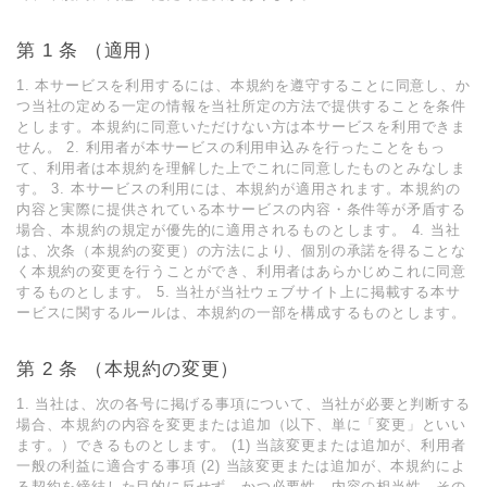
第 1 条 （適⽤）
1. 本サービスを利⽤するには、本規約を遵守することに同意し、か
つ当社の定める⼀定の情報を当社所定の⽅法で提供することを条件
とします。本規約に同意いただけない⽅は本サービスを利⽤できま
せん。 2. 利⽤者が本サービスの利⽤申込みを⾏ったことをもっ
て、利⽤者は本規約を理解した上でこれに同意したものとみなしま
す。 3. 本サービスの利⽤には、本規約が適⽤されます。本規約の
内容と実際に提供されている本サービスの内容・条件等が⽭盾する
場合、本規約の規定が優先的に適⽤されるものとします。 4. 当社
は、次条（本規約の変更）の⽅法により、個別の承諾を得ることな
く本規約の変更を⾏うことができ、利⽤者はあらかじめこれに同意
するものとします。 5. 当社が当社ウェブサイト上に掲載する本サ
ービスに関するルールは、本規約の⼀部を構成するものとします。
第 2 条 （本規約の変更）
1. 当社は、次の各号に掲げる事項について、当社が必要と判断する
場合、本規約の内容を変更または追加（以下、単に「変更」といい
ます。）できるものとします。 (1) 当該変更または追加が、利⽤者
⼀般の利益に適合する事項 (2) 当該変更または追加が、本規約によ
る契約を締結した⽬的に反せず、かつ必要性、内容の相当性、その