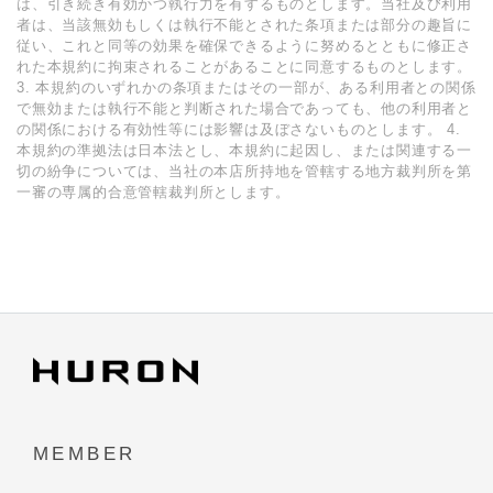
は、引き続き有効かつ執⾏⼒を有するものとします。当社及び利⽤
者は、当該無効もしくは執⾏不能とされた条項または部分の趣旨に
従い、これと同等の効果を確保できるように努めるとともに修正さ
れた本規約に拘束されることがあることに同意するものとします。
3. 本規約のいずれかの条項またはその⼀部が、ある利⽤者との関係
で無効または執⾏不能と判断された場合であっても、他の利⽤者と
の関係における有効性等には影響は及ぼさないものとします。 4.
本規約の準拠法は⽇本法とし、本規約に起因し、または関連する⼀
切の紛争については、当社の本店所持地を管轄する地⽅裁判所を第
⼀審の専属的合意管轄裁判所とします。
MEMBER