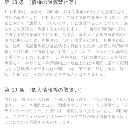
第 18 条 （債権の譲渡禁⽌等）
1. 利⽤者は、当社が、利⽤者に対する事前の催告または通知なく、
当社の裁量により、利⽤者に対して有する債権を第三者（以下、本
条において「譲受⼈」といいます。）に譲渡することについて、あ
らかじめ異議なく承諾するものとします。 2. 当社が利⽤者に対し
て有する債権を譲受⼈に譲渡した場合、譲受⼈による当該債権の⾏
使等に⽤いるため、利⽤者は、当社が譲受⼈に対し、利⽤者の⽒
名、住所、電話番号及び当該債権を⾏使するために必要な利⽤者情
報ならびに取引の情報を提供することについて、あらかじめ異議な
く承諾するものとします。 3. 利⽤者は、当社の書⾯による事前の
承諾なく、本サービス利⽤契約上の地位または本規約に基づく権利
もしくは義務の全部または⼀部につき、第三者に対し、譲渡、移
転、担保設定、その他の処分をすることはできません。
第 19 条 （個⼈情報等の取扱い）
当社は、利⽤者から取得した個⼈情報（以下、「個⼈情報」といい
ます。）を、本規約のほか、別途本ウェブサイト内に掲⽰する「プ
ライバシーポリシー」に基づき、適切に取り扱うものとし、利⽤者
は、このプライバシーポリシーに従って当社が個⼈情報を取り扱う
ことについて同意するものとします。