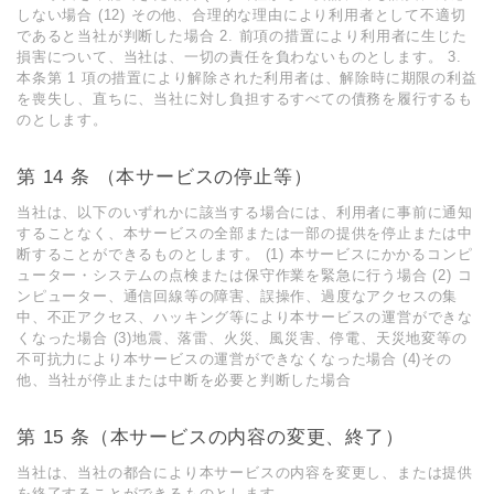
しない場合 (12) その他、合理的な理由により利⽤者として不適切
であると当社が判断した場合 2. 前項の措置により利⽤者に⽣じた
損害について、当社は、⼀切の責任を負わないものとします。 3.
本条第 1 項の措置により解除された利⽤者は、解除時に期限の利益
を喪失し、直ちに、当社に対し負担するすべての債務を履⾏するも
のとします。
第 14 条 （本サービスの停⽌等）
当社は、以下のいずれかに該当する場合には、利⽤者に事前に通知
することなく、本サービスの全部または⼀部の提供を停⽌または中
断することができるものとします。 (1) 本サービスにかかるコンピ
ューター・システムの点検または保守作業を緊急に⾏う場合 (2) コ
ンピューター、通信回線等の障害、誤操作、過度なアクセスの集
中、不正アクセス、ハッキング等により本サービスの運営ができな
くなった場合 (3)地震、落雷、⽕災、⾵災害、停電、天災地変等の
不可抗⼒により本サービスの運営ができなくなった場合 (4)その
他、当社が停⽌または中断を必要と判断した場合
第 15 条（本サービスの内容の変更、終了）
当社は、当社の都合により本サービスの内容を変更し、または提供
を終了することができるものとします。