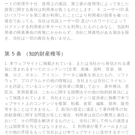
ードの管理不⼗分、使⽤上の過誤、第三者の使⽤等によって⽣じた
損害に関する責任は利⽤者が負うものとします。 4. ユーザーID 及
びパスワードを第三者が利⽤したことにより利⽤者が損害を被った
場合であっても、当社は当該ユーザーID 及びパスワードによって
ログインする利⽤者が本サービスを利⽤したものとみなし、当該利
⽤者の帰責事由の有無にかかわらず、当社に帰責性がある場合を除
き、当社は⼀切の責任を負いません。
第 5 条 （知的財産権等）
1. 本ウェブサイトに掲載されている、または当社から発信される通
知に含まれるすべてのコンテンツ(⽂章、画像、資料、⾳楽、映
像、ロゴ、ボタン、アイコン、データに編集を加えたもの、ソフト
ウェア、プログラムその他の情報)は、当社または当社にライセン
スを許諾しているコンテンツ提供者に帰属しており、著作権法、意
匠法、実⽤新案法、これらに関する国際法その他の知的財産法によ
って保護されています。当社またはコンテンツ提供者に無断で本ウ
ェブサイト上のコンテンツを複製、転載、改変、編集、頒布、販売
等することはできません。 2. 前項の規定に違反して著作権等の知
的財産権に関する問題が⽣じた場合、利⽤者は⾃⼰の費⽤と責任に
おいて、その問題を解決するものとし、当社に対して何らの迷惑ま
たは損害等を与えてはなりません。 3. 利⽤者が電⼦メールまたは
その他の⼿段をもって当社および本ウェブサイトに送付するすべて