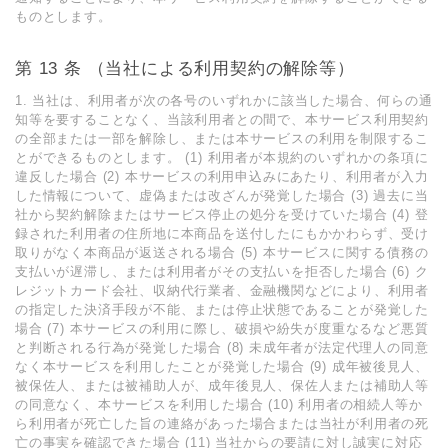
ものとします。
第 13 条 （当社による利⽤契約の解除等）
1. 当社は、利⽤者が次の各号のいずれかに該当した場合、何らの通
知等を要することなく、当該利⽤者との間で、本サービス利⽤契約
の全部または⼀部を解除し、または本サービスの利⽤を制限するこ
とができるものとします。 (1) 利⽤者が本規約のいずれかの条項に
違反した場合 (2) 本サービスの利⽤申込みにあたり、利⽤者が⼊⼒
した情報について、虚偽または改ざんが発覚した場合 (3) 過去に当
社から契約解除またはサービス停⽌の処分を受けていた場合 (4) 登
録された利⽤者の住所地に本商品を送付したにもかかわらず、受け
取りがなく本商品が返送される場合 (5) 本サービスに関する債務の
⽀払いが遅滞し、または利⽤者がその⽀払いを拒否した場合 (6) ク
レジットカード会社、収納代⾏業者、⾦融機関などにより、利⽤者
の指定した決済⼿段が不能、または停⽌状態であることが発覚した
場合 (7) 本サービスの利⽤に際し、破損や紛失が度重なるなど悪質
と判断される⾏為が発覚した場合 (8) 未成年者が法定代理⼈の同意
なく本サービスを利⽤したことが発覚した場合 (9) 成年被後⾒⼈、
被保佐⼈、または被補助⼈が、成年後⾒⼈、保佐⼈または補助⼈等
の同意なく、本サービスを利⽤した場合 (10) 利⽤者の相続⼈等か
ら利⽤者が死亡した旨の連絡があった場合または当社が利⽤者の死
亡の事実を確認できた場合 (11) 当社からの要請に対し誠実に対応