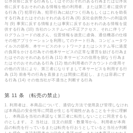
公序良俗に反する⾏為もしくはそのおそれのある⾏為または公序良
俗に反するおそれのある情報を他の利⽤者、または第三者に提供す
る⾏為 (7) 犯罪⾏為、犯罪⾏為に結びつく⾏為もしくはこれを助⻑
する⾏為またはそのおそれのある⾏為 (8) 反社会的勢⼒への利益供
与 (9) 事実に反する情報または事実に反するおそれのある情報を提
供する⾏為 (10) 当社のシステムへの不正アクセス、それに伴うプ
ログラムコードの改ざん、位置情報を故意に虚偽、通信機器の仕様
その他アプリケーションを利⽤してのチート⾏為、コンピュータウ
イルスの頒布、本サービスのネットワークまたはシステム等に過度
の負荷をかける⾏為その他本サービスの正常な運営を妨げる⾏為ま
たはそのおそれのある⾏為 (11) 本サービスの信⽤を損なう⾏為ま
たはそのおそれのある⾏為 (12) 他の利⽤者のアカウントの使⽤そ
の他の⽅法により、第三者になりすまして本サービスを利⽤する⾏
為 (13) 前各号の⾏為を直接または間接に惹起し、または容易にす
る⾏為 (14) その他当社が不適当と判断する⾏為
第 11 条 （転売の禁⽌）
1. 利⽤者は、本商品について、適切な⽅法で使⽤及び管理しなけれ
ば本商品の安全性等に問題が⽣じる可能性があることを⼗分に理解
し、本商品を当社の承諾なく第三者に転売しないことに同意するも
のとします。 2. 当社は、注⽂の頻度・数量等から、利⽤者が本商
品の転売を⾏っているまたは転売を⾏おうとしていると当社が判断